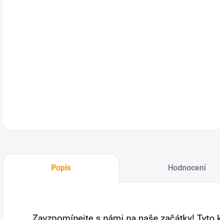
DETA
Popis
Hodnocení
Zavzpomínejte s námi na naše začátky! Tyto k