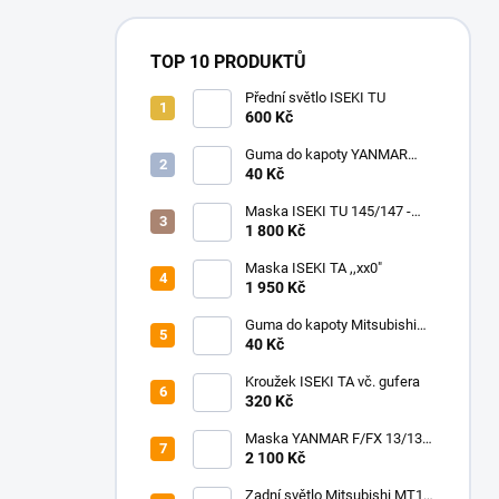
TOP 10 PRODUKTŮ
Přední světlo ISEKI TU
600 Kč
Guma do kapoty YANMAR
F/FX 18-24/195-265
40 Kč
Maska ISEKI TU 145/147 -
245/257
1 800 Kč
Maska ISEKI TA ,,xx0"
1 950 Kč
Guma do kapoty Mitsubishi
MT
40 Kč
Kroužek ISEKI TA vč. gufera
320 Kč
Maska YANMAR F/FX 13/130-
17/170
2 100 Kč
Zadní světlo Mitsubishi MT14-