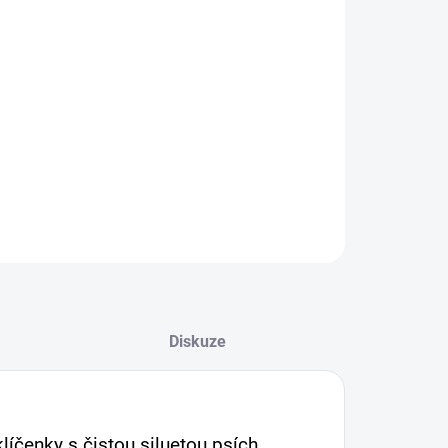
klíčenek s motivy oblíbených plemen je tu
za symbolickou cenu!
Jedná se o doprodej našich prvotních
modelů – jakmile zmizí, už nebudou.
Odstín výrobku se může mírně lišit.
ILNÍ INFORMACE
ZEPTAT SE
Diskuze
líčenky s čistou siluetou psích