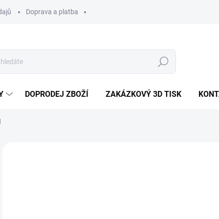
dajů
Doprava a platba
Hledat
Y
DOPRODEJ ZBOŽÍ
ZAKÁZKOVÝ 3D TISK
KONT
d
Neohodnoceno
Podrobnosti hodnocení
VÝPRODEJ
VÍCE ZA MÉNĚ
2
Měr
20 K
cena
SK