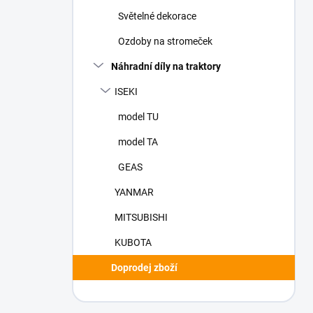
n
Světelné dekorace
í
p
Ozdoby na stromeček
a
n
Náhradní díly na traktory
e
ISEKI
l
model TU
model TA
GEAS
YANMAR
MITSUBISHI
KUBOTA
Doprodej zboží