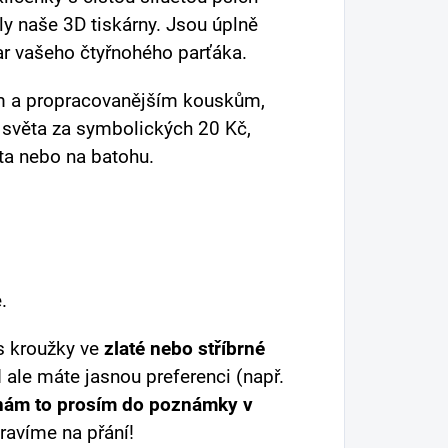
ily naše 3D tiskárny. Jsou úplně
var vašeho čtyřnohého parťáka.
ím a propracovanějším kouskům,
o světa za symbolických 20 Kč,
ta nebo na batohu.
.
s kroužky ve
zlaté nebo stříbrné
 ale máte jasnou preferenci (např.
nám to prosím do poznámky v
ravíme na přání!