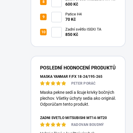
MT20
600 Kč
Patice H4
70 Kč
Zadní světlo ISEKI TA
850 Kč
POSLEDNÍ HODNOCENÍ PRODUKTŮ
MASKA YANMAR F/FX 18-24/195-265
PETER PORÁČ
Maska pekne sedí a lícuje krivky bočných
plechov. Všetky úchyty sedia ako originál.
Odporúčam tento produkt.
ZADNÍ SVĚTLO MITSUBISHI MT14-MT20
RADOVAN BOUDNÝ