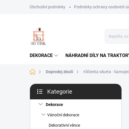
Přejít
Obchodní podmínky
Podmínky ochrany osobních ú
na
obsah
DEKORACE
NÁHRADNÍ DÍLY NA TRAKTOR
Domů
Doprodej zboží
Klíčenka silueta - Samoje
P
Kategorie
o
Přeskočit
s
kategorie
t
Dekorace
r
Vánoční dekorace
a
n
Dekorativní věnce