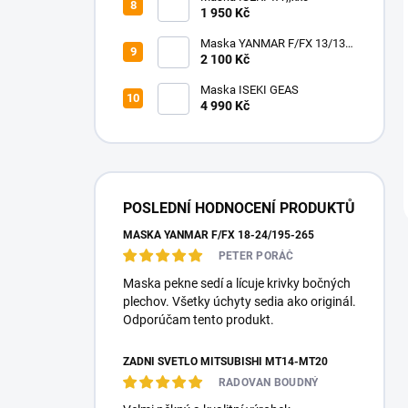
1 950 Kč
Maska YANMAR F/FX 13/130-
17/170
2 100 Kč
Maska ISEKI GEAS
4 990 Kč
POSLEDNÍ HODNOCENÍ PRODUKTŮ
MASKA YANMAR F/FX 18-24/195-265
PETER PORÁČ
Maska pekne sedí a lícuje krivky bočných
plechov. Všetky úchyty sedia ako originál.
Odporúčam tento produkt.
ZADNÍ SVĚTLO MITSUBISHI MT14-MT20
RADOVAN BOUDNÝ