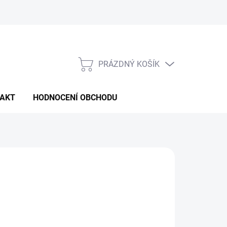
PRÁZDNÝ KOŠÍK
NÁKUPNÍ
KOŠÍK
AKT
HODNOCENÍ OBCHODU
d
2 400 Kč
/ ks
ná
:
LTE VARIANTU