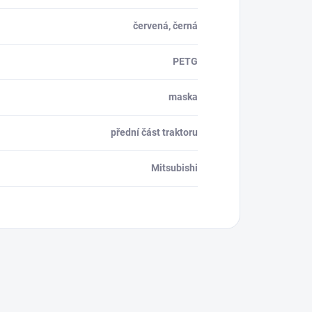
červená, černá
PETG
maska
přední část traktoru
Mitsubishi