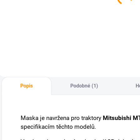
cena:
Do košíku
Nové patice pro
žárovky typu H4,
které jsou nezbytné
pro zapojení našich
nových světel na
traktory. Balení
obsahuje 2 ks.
Cena je uvedena za
celé balení. Barva
Popis
Podobné (1)
H
patic se může...
Maska je navržena pro traktory
Mitsubishi 
specifikacím těchto modelů.