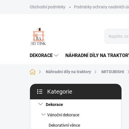
Přejít
Obchodní podmínky
Podmínky ochrany osobních ú
na
obsah
DEKORACE
NÁHRADNÍ DÍLY NA TRAKTOR
Domů
Náhradní díly na traktory
MITSUBISHI
P
Kategorie
o
Přeskočit
s
kategorie
t
Dekorace
r
Vánoční dekorace
a
n
Dekorativní věnce