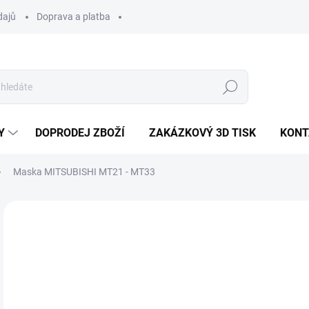
dajů
Doprava a platba
Hledat
Y
DOPRODEJ ZBOŽÍ
ZAKÁZKOVÝ 3D TISK
KONT
Maska MITSUBISHI MT21 - MT33
1 hodnocení
Podrobnosti hodnocení
ZNAČKA:
MITSUBISHI
NOVINKA
o
Měr
cena
ZVO