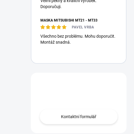
Velmi pěkný a kvalitní výrobek.
Doporučuji.
MASKA MITSUBISHI MT21 - MT33
PAVEL VRBA
Všechno bez problému. Mohu doporućit.
Montáž snadná.
Máte otázku?
Obráťte se na nás.
Kontaktní formulář