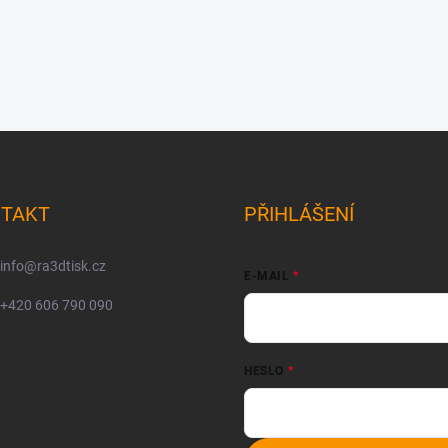
TAKT
PŘIHLÁŠENÍ
info
@
ra3dtisk.cz
E-MAIL
+420 606 790 090
HESLO