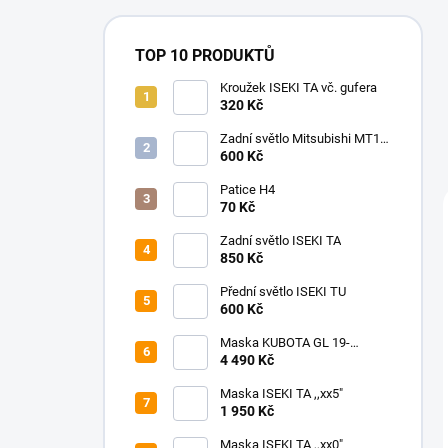
TOP 10 PRODUKTŮ
Kroužek ISEKI TA vč. gufera
320 Kč
Zadní světlo Mitsubishi MT14-
MT20
600 Kč
Patice H4
70 Kč
Zadní světlo ISEKI TA
850 Kč
Přední světlo ISEKI TU
600 Kč
Maska KUBOTA GL 19-
32/200-337
4 490 Kč
Maska ISEKI TA ,,xx5"
1 950 Kč
Maska ISEKI TA ,,xx0"