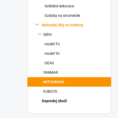
n
Světelné dekorace
í
p
Ozdoby na stromeček
a
n
Náhradní díly na traktory
e
ISEKI
l
model TU
model TA
GEAS
YANMAR
MITSUBISHI
KUBOTA
Doprodej zboží