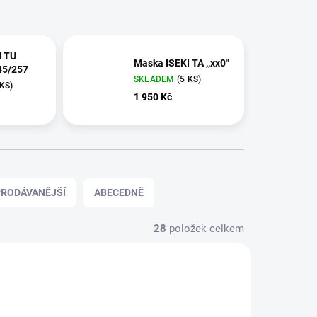
I TU
Maska ISEKI TA ,,xx0"
45/257
SKLADEM
(5 KS)
 KS)
1 950 Kč
RODÁVANĚJŠÍ
ABECEDNĚ
28
položek celkem
661528
661527/PRA