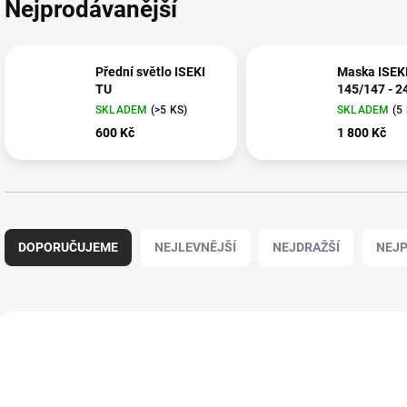
Nejprodávanější
Přední světlo ISEKI
Maska ISEK
TU
145/147 - 2
SKLADEM
(>5 KS)
SKLADEM
(5
600 Kč
1 800 Kč
Ř
a
DOPORUČUJEME
NEJLEVNĚJŠÍ
NEJDRAŽŠÍ
NEJP
z
e
n
í
V
p
ý
NOVINKA
661570
r
p
o
i
d
s