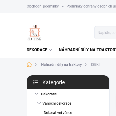
Přejít
Obchodní podmínky
Podmínky ochrany osobních ú
na
obsah
DEKORACE
NÁHRADNÍ DÍLY NA TRAKTOR
Domů
Náhradní díly na traktory
ISEKI
P
Kategorie
o
Přeskočit
s
kategorie
t
Dekorace
r
Vánoční dekorace
a
n
Dekorativní věnce