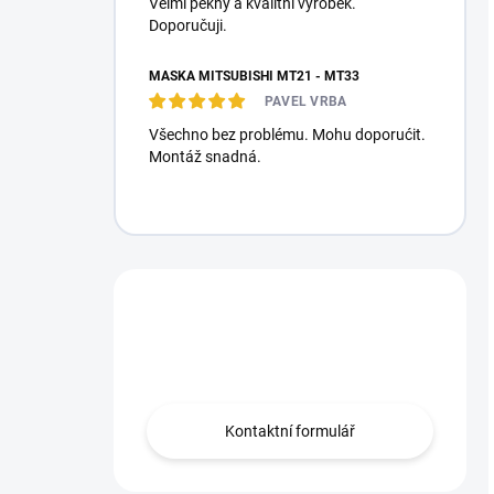
Velmi pěkný a kvalitní výrobek.
Doporučuji.
MASKA MITSUBISHI MT21 - MT33
PAVEL VRBA
Všechno bez problému. Mohu doporućit.
Montáž snadná.
Máte otázku?
Obráťte se na nás.
Kontaktní formulář