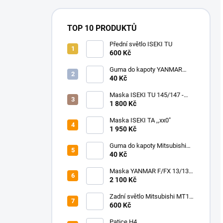
TOP 10 PRODUKTŮ
Přední světlo ISEKI TU
600 Kč
Guma do kapoty YANMAR
F/FX 18-24/195-265
40 Kč
Maska ISEKI TU 145/147 -
245/257
1 800 Kč
Maska ISEKI TA ,,xx0"
1 950 Kč
Guma do kapoty Mitsubishi
MT
40 Kč
Maska YANMAR F/FX 13/130-
17/170
2 100 Kč
Zadní světlo Mitsubishi MT14-
MT20
600 Kč
Patice H4