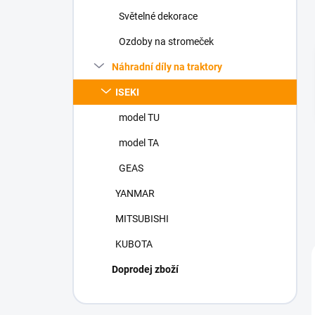
n
Světelné dekorace
í
p
Ozdoby na stromeček
a
n
Náhradní díly na traktory
e
ISEKI
l
model TU
model TA
GEAS
YANMAR
MITSUBISHI
KUBOTA
Doprodej zboží