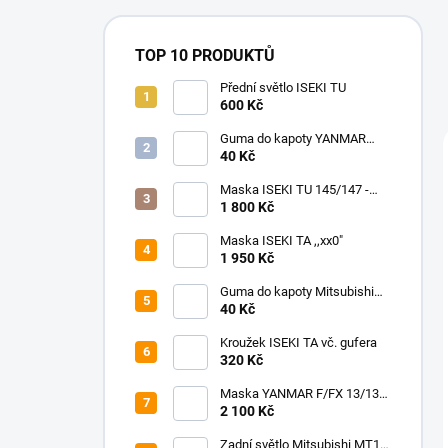
TOP 10 PRODUKTŮ
Přední světlo ISEKI TU
600 Kč
Guma do kapoty YANMAR
F/FX 18-24/195-265
40 Kč
Maska ISEKI TU 145/147 -
245/257
1 800 Kč
Maska ISEKI TA ,,xx0"
1 950 Kč
Guma do kapoty Mitsubishi
MT
40 Kč
Kroužek ISEKI TA vč. gufera
320 Kč
Maska YANMAR F/FX 13/130-
17/170
2 100 Kč
Zadní světlo Mitsubishi MT14-