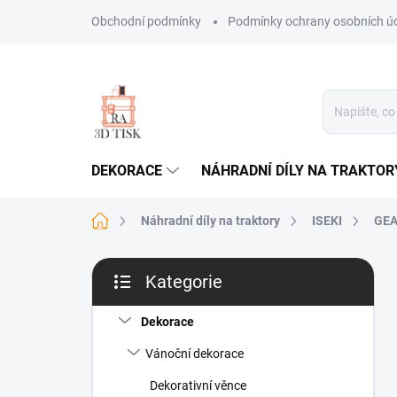
Přejít
Obchodní podmínky
Podmínky ochrany osobních ú
na
obsah
DEKORACE
NÁHRADNÍ DÍLY NA TRAKTOR
Domů
Náhradní díly na traktory
ISEKI
GE
P
Kategorie
o
Přeskočit
s
kategorie
t
Dekorace
r
Vánoční dekorace
a
n
Dekorativní věnce