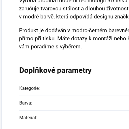
Výroba probíhá moderní technologií 3D tisku
zaručuje tvarovou stálost a dlouhou životnos
v modré barvě, která odpovídá designu značk
Produkt je dodáván v modro-černém barevném 
přímo při tisku. Máte dotazy k montáži nebo 
vám poradíme s výběrem.
Doplňkové parametry
Kategorie
:
Barva
:
Materiál
: