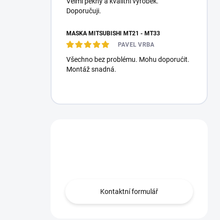
Velmi pěkný a kvalitní výrobek.
Doporučuji.
MASKA MITSUBISHI MT21 - MT33
PAVEL VRBA
Všechno bez problému. Mohu doporućit.
Montáž snadná.
Máte otázku?
Obráťte se na nás.
Kontaktní formulář