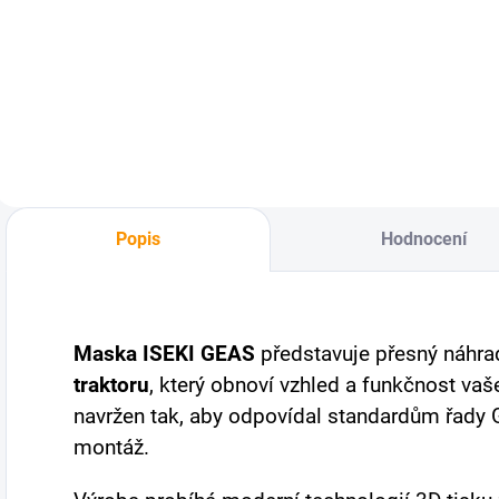
Nové patice pro
žárovky typu H4,
které jsou nezbytné
pro zapojení našich
nových světel na
traktory. Balení
obsahuje 2 ks.
Cena je uvedena za
celé balení. Barva
Popis
Hodnocení
patic se může...
Maska ISEKI GEAS
představuje přesný náhrad
traktoru
, který obnoví vzhled a funkčnost va
navržen tak, aby odpovídal standardům řady 
montáž.