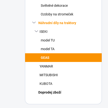
n
Světelné dekorace
í
p
Ozdoby na stromeček
a
n
Náhradní díly na traktory
e
ISEKI
l
model TU
model TA
GEAS
YANMAR
MITSUBISHI
KUBOTA
Doprodej zboží