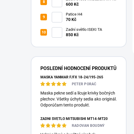
MT20
600 Kč
Patice H4
70 Kč
Zadní světlo ISEKI TA
850 Kč
POSLEDNÍ HODNOCENÍ PRODUKTŮ
MASKA YANMAR F/FX 18-24/195-265
PETER PORÁČ
Maska pekne sedí a lícuje krivky bočných
plechov. Všetky úchyty sedia ako originál.
Odporúčam tento produkt.
ZADNÍ SVĚTLO MITSUBISHI MT14-MT20
RADOVAN BOUDNÝ