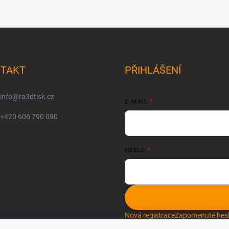
TAKT
PŘIHLÁŠENÍ
info
@
ra3dtisk.cz
E-MAIL
+420 606 790 090
HESLO
Nová registrace
Zapomenuté hes