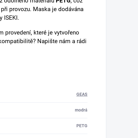
 z odolného materiálu
PETG
, což
t při provozu. Maska je dodávána
y ISEKI.
provedení, které je vytvořeno
kompatibilitě? Napište nám a rádi
GEAS
modrá
PETG