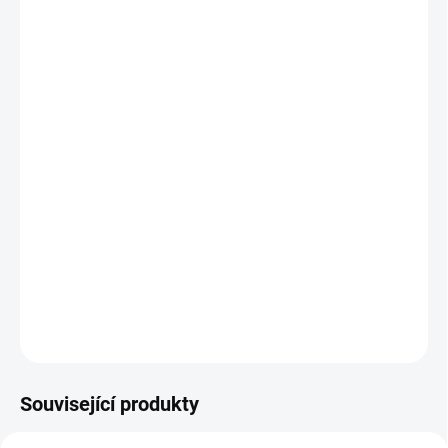
−
+
Přidat do košíku
Nové patice pro žárovky typu H4, které jsou
nezbytné pro zapojení našich nových světel
na traktory.
Balení obsahuje 2 ks. Cena je uvedena za
celé balení.
Barva patic se může lišit v závislosti na
aktuální šarži výrobku od dodavatele.
DETAILNÍ INFORMACE
ZEPTAT SE
Související produkty