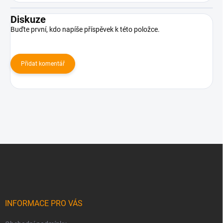
Diskuze
Buďte první, kdo napíše příspěvek k této položce.
Přidat komentář
Z
á
p
a
t
í
INFORMACE PRO VÁS