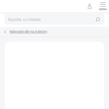
Přejít
na
obsah
Hledat
Náhradní díly na traktory
Podrobnosti hodnocení
Neohodnoceno