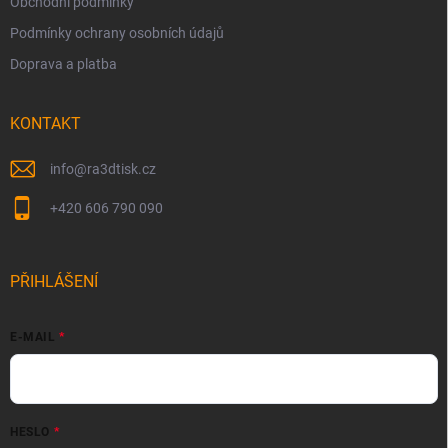
Obchodní podmínky
Podmínky ochrany osobních údajů
Doprava a platba
KONTAKT
info
@
ra3dtisk.cz
+420 606 790 090
PŘIHLÁŠENÍ
E-MAIL
HESLO