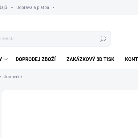
dajů
Doprava a platba
Hledat
Y
DOPRODEJ ZBOŽÍ
ZAKÁZKOVÝ 3D TISK
KONT
ík stromeček
Neohodnoceno
Podrobnosti hodnocení
1
Měr
SK
cena
MOŽ