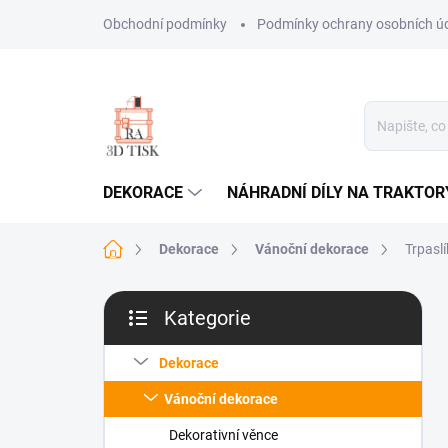
Přejít
Obchodní podmínky
Podmínky ochrany osobních ú
na
obsah
DEKORACE
NÁHRADNÍ DÍLY NA TRAKTOR
Domů
Dekorace
Vánoční dekorace
Trpasl
P
Kategorie
o
Přeskočit
s
kategorie
t
Dekorace
r
Vánoční dekorace
a
n
Dekorativní věnce