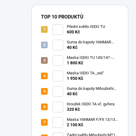
TOP 10 PRODUKTŮ
Přední světlo ISEKI TU
600 Kč
Guma do kapoty YANMAR
F/FX 18-24/195-265
40 Kč
Maska ISEKI TU 145/147 -
245/257
1 800 Kč
Maska ISEKI TA ,,xx0"
1 950 Kč
Guma do kapoty Mitsubishi
MT
40 Kč
Kroužek ISEKI TA vč. gufera
320 Kč
Maska YANMAR F/FX 13/130-
17/170
2 100 Kč
Zadní světlo Mitsubishi MT14-