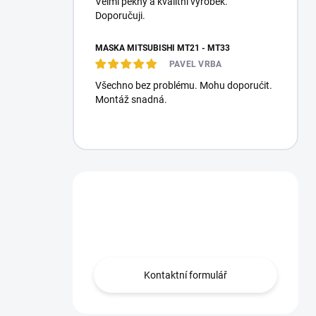
Velmi pěkný a kvalitní výrobek.
Doporučuji.
MASKA MITSUBISHI MT21 - MT33
PAVEL VRBA
Všechno bez problému. Mohu doporućit.
Montáž snadná.
Máte otázku?
Obráťte se na nás.
Kontaktní formulář