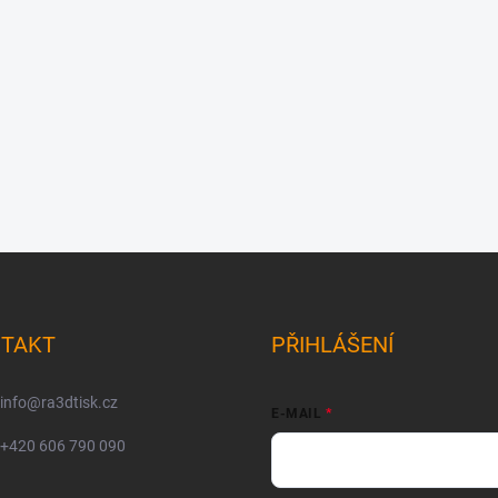
TAKT
PŘIHLÁŠENÍ
info
@
ra3dtisk.cz
E-MAIL
+420 606 790 090