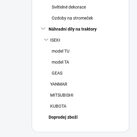
n
Světelné dekorace
í
p
Ozdoby na stromeček
a
n
Náhradní díly na traktory
e
ISEKI
l
model TU
model TA
GEAS
YANMAR
MITSUBISHI
KUBOTA
Doprodej zboží