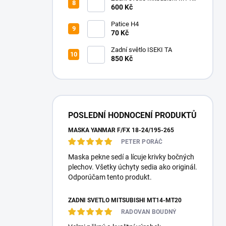
MT20
600 Kč
Patice H4
70 Kč
Zadní světlo ISEKI TA
850 Kč
POSLEDNÍ HODNOCENÍ PRODUKTŮ
MASKA YANMAR F/FX 18-24/195-265
PETER PORÁČ
Maska pekne sedí a lícuje krivky bočných
plechov. Všetky úchyty sedia ako originál.
Odporúčam tento produkt.
ZADNÍ SVĚTLO MITSUBISHI MT14-MT20
RADOVAN BOUDNÝ