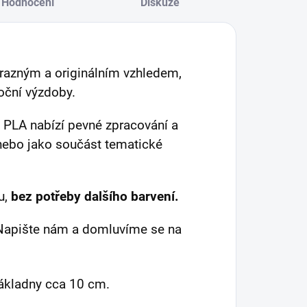
Hodnocení
Diskuze
výrazným a originálním vzhledem,
oční výzdoby.
u PLA nabízí pevné zpracování a
e nebo jako součást tematické
u,
bez potřeby dalšího barvení.
? Napište nám a domluvíme se na
základny cca 10 cm.