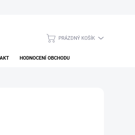
PRÁZDNÝ KOŠÍK
NÁKUPNÍ
KOŠÍK
AKT
HODNOCENÍ OBCHODU
99 Kč
/ ks
ná
LADEM
(5 KS)
:
NOSTI DORUČENÍ