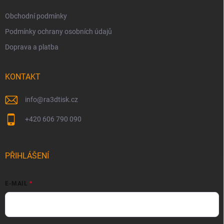
Obchodní podmínky
Podmínky ochrany osobních údajů
Doprava a platba
KONTAKT
info
@
ra3dtisk.cz
+420 606 790 090
PŘIHLÁŠENÍ
E-MAIL