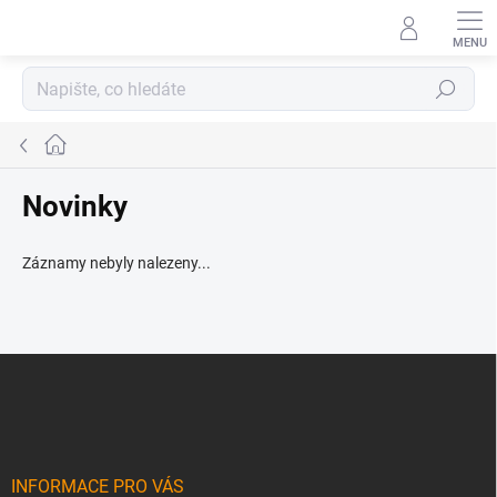
Přejít
na
obsah
Hledat
Domů
Novinky
Záznamy nebyly nalezeny...
Z
á
p
a
t
í
INFORMACE PRO VÁS